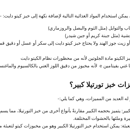
مكن استخدام المواد الغذائية التالية لإضافة نكهة إلى خبز كيتو دايت: -
ب والتوابل (مثل الثوم والبصل والروزماري)
شية (مثل جبنة كريم أو جبن شيدر)
أو زيت جوز الهند ولا يحتاج خبز كيتو دايت إلى سكر أو عسل أو دقيق قم
بز الكيتو مادة الجلوتين لأنه من محظورات نظام الكيتو دايت
مخبوز من دقيق اللوز الغني بالكالسيوم والماغنسيوم.
ات خبز تورتيلا كبير؟
ر له العديد من المميزات، وهي كما يلي:-
ير: يتميز بحجمه الكبير مقارنةً بأنواع أخرى من خبز التورتيلا، مما يسمح
رة وملئها بالحشوات المختلفة.
تعبئة: يمكن استخدام خبز التورتيلا الكبير وهو من مخبوزات كيتو لتعبئة