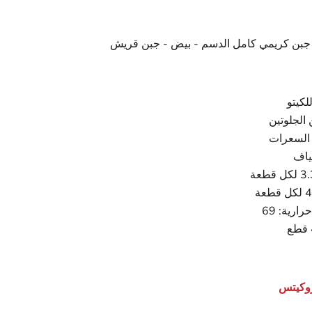
جبن كريمي كامل الدسم - بيض - جبن قريش
كيتو
الجلوتين
السعرات
لياف
رية: 69
روكيتس