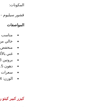
المكونات:
قشور سيليوم - 
المواصفات
مناسب لل
خالي من 
منخفض 
غني بالأ
بروتين 3.3 لكل قطعة
دهون 4.5 لكل قطعة
سعرات حرا
الوزن: 4 قطع
كيزر كبير كيتو 