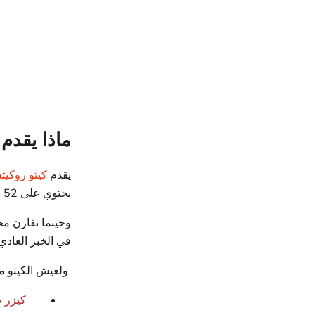
ماذا يقدم
يقدم
كيتو روكي
يحتوي على 52 سعر حراري.
وحينما نقارن مخ
في الخبز العادي تحتوي
ولعيش الكيتو من
كيزر 