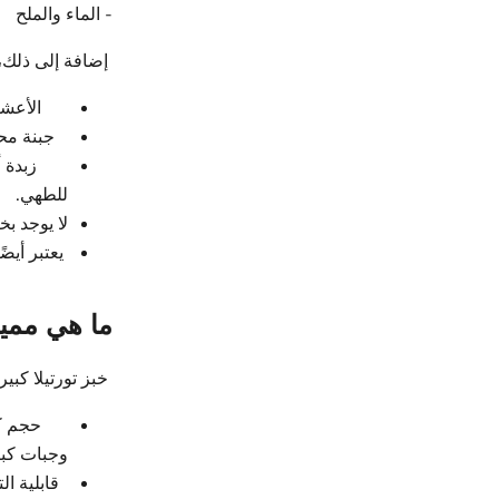
- الماء والملح
إضافة إلى ذلك، ي
الأعشا
جبنة مح
زبدة 
للطهي.
لا يوجد بخ
يعتبر أيضًا غني بفيتامين e لأنه 
ما هي مميز
خبز تورتيلا كبي
حجم كب
وجبات كبي
قابلية ال