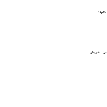
جودة.
جبن القريش