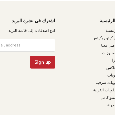
الرئيسية
اشترك في نشرة البريد
ئيسية
ادع اصدقاءك إلى قائمة البريد
 كيتو روكيتس
ail address
صل معنا
مخبوزات
زا
Sign up
اكس
ويات
ويات شرقية
لويات الغربية
نيو كامل
دونة