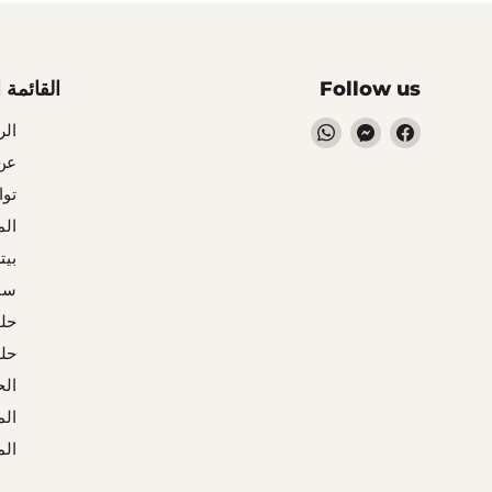
Follow us
القائمة 
Find
Find
Find
الر
us
us
us
عن
on
on
on
توا
WhatsApp
Messenger
Facebook
ال
بيت
سن
حل
حل
الح
الم
الم