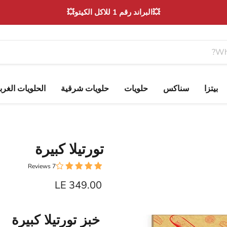
💥البراند رقم 1 للاكل الكيتو💥
بيتزا
سناكس
حلويات
حلويات شرقية
الحلويات الغرب
تورتيلا كبيرة
7 Reviews
Current price
LE 349.00
خبز تورتيلا كبيرة