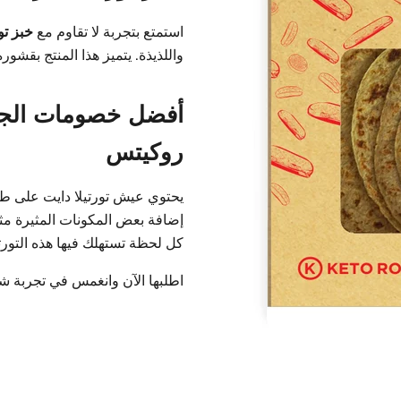
استمتع بتجربة لا تقاوم مع
خبز تو
واللذيذة. ي
تميز هذا المنتج بقشوره
أفضل خصومات الجم
روكيتس
يحتوي عيش تورتيلا دايت
على طب
إضافة بعض المكونات المثيرة مث
كل لحظة تستهلك فيها هذه التورتي
اطلبها الآن وانغمس في تجربة شهية