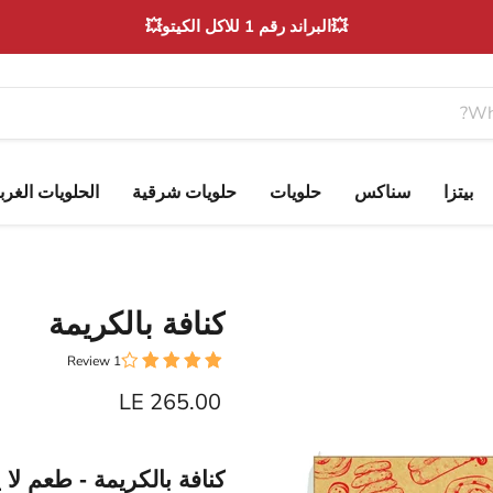
💥البراند رقم 1 للاكل الكيتو💥
بيتزا
سناكس
حلويات
حلويات شرقية
الحلويات الغرب
كنافة بالكريمة
1 Review
Current price
LE 265.00
كنافة بالكريمة - طعم لا 