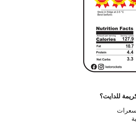
ريمة للدايت
؟
سعرات
ة